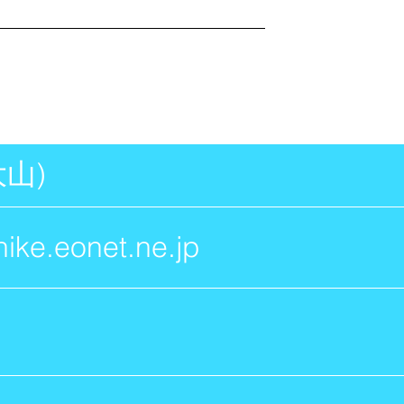
大山)
ke.eonet.ne.jp