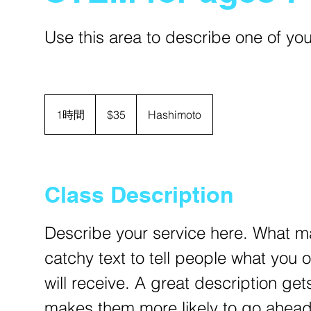
Use this area to describe one of you
35
米
1時間
1
$35
Hashimoto
ド
ル
時
Class Description
Describe your service here. What ma
catchy text to tell people what you o
will receive. A great description ge
makes them more likely to go ahea