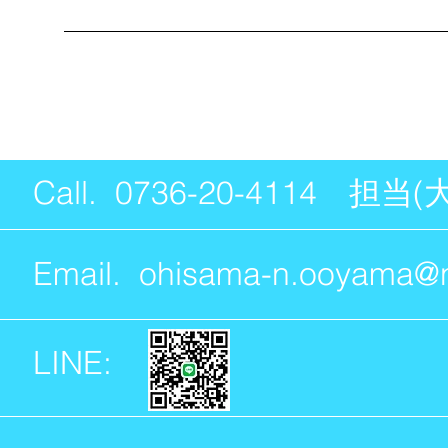
Call. 0736-20-4114 担当(
Email.
ohisama-n.ooyama@ni
LINE: