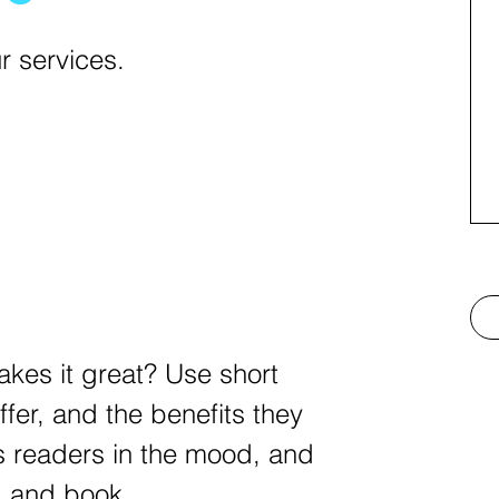
r services.
kes it great? Use short
ffer, and the benefits they
ts readers in the mood, and
d and book.