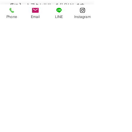
袋に入ったアクセサリーを仕分けします
Phone
Email
LINE
Instagram
就労継続支援B型事業所　
おひさま
橋本市御幸辻183-5　（南海高野線御幸
辻駅　歩いて7分）
TEL　0736-20-4114　E-mail　
ohisama-n.ooyama@nike.eonet.ne.jp
見学　いつでもOKです！！